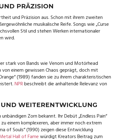
 UND PRÄZISION
rtheit und Präzision aus. Schon mit ihrem zweiten
ßergewöhnliche musikalische Reife. Songs wie „Curse
chsvollen Stil und stehen Werken internationaler
en wird.
 der stark von Bands wie Venom und Motörhead
ch von einem gewissen Chaos geprägt, doch mit
range“ (1989) fanden sie zu ihrem charakteristischen
istert.
NPR
beschreibt die anhaltende Relevanz von
N UND WEITERENTWICKLUNG
n unbändigen Zorn bekannt. Ihr Debüt „Endless Pain“
eit zu einem komplexeren, aber immer noch extrem
oma of Souls“ (1990) zeigen diese Entwicklung
Metal Hall of Fame
würdigt Kreators Beitrag zum