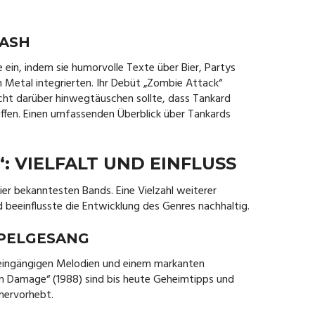
RASH
ein, indem sie humorvolle Texte über Bier, Partys
h Metal integrierten. Ihr Debüt „Zombie Attack“
nicht darüber hinwegtäuschen sollte, dass Tankard
iffen. Einen umfassenden Überblick über Tankards
‘: VIELFALT UND EINFLUSS
er bekanntesten Bands. Eine Vielzahl weiterer
d beeinflusste die Entwicklung des Genres nachhaltig.
PPELGESANG
 eingängigen Melodien und einem markanten
in Damage“ (1988) sind bis heute Geheimtipps und
hervorhebt.