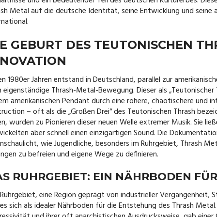
ältnisse und ein bedeutender Teil des deutschen Kulturerbes. Diese
sh Metal auf die deutsche Identität, seine Entwicklung und seine
rnational.
IE GEBURT DES TEUTONISCHEN TH
NNOVATION
en 1980er Jahren entstand in Deutschland, parallel zur amerikanisc
 eigenständige Thrash-Metal-Bewegung. Dieser als „Teutonischer 
em amerikanischen Pendant durch eine rohere, chaotischere und in
ruction – oft als die „Großen Drei“ des Teutonischen Thrash beze
en, wurden zu Pionieren dieser neuen Welle extremer Musik. Sie lie
ickelten aber schnell einen einzigartigen Sound. Die Dokumentati
nschaulicht, wie Jugendliche, besonders im Ruhrgebiet, Thrash Meta
gen zu befreien und eigene Wege zu definieren.
AS RUHRGEBIET: EIN NÄHRBODEN FÜ
Ruhrgebiet, eine Region geprägt von industrieller Vergangenheit,
es sich als idealer Nährboden für die Entstehung des Thrash Metal
essivität und ihrer oft anarchistischen Ausdrucksweise, gab einer