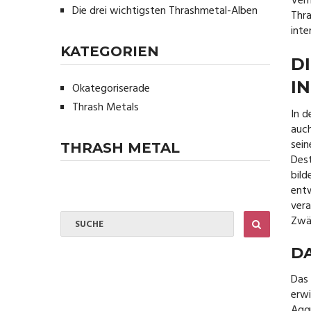
Verh
Die drei wichtigsten Thrashmetal-Alben
Thra
inte
KATEGORIEN
D
I
Okategoriserade
Thrash Metals
In d
auch
sein
THRASH METAL
Dest
bild
entw
vera
Zwän
D
Das 
erwi
Aggr